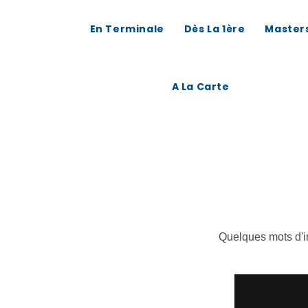
En Terminale
Dès La 1ère
Master
A La Carte
Quelques mots d'in