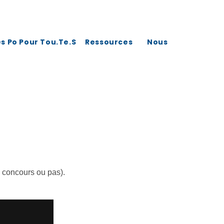
s Po Pour Tou.te.s
Ressources
Nous
, concours ou pas).