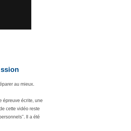
ission
éparer au mieux.
 épreuve écrite, une
de cette vidéo reste
personnels". Il a été