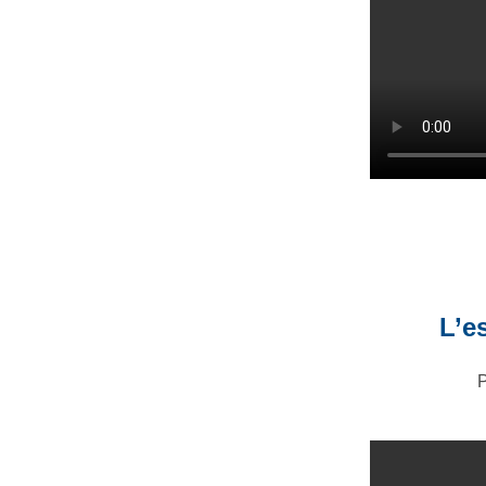
L’e
P