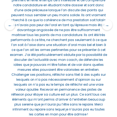
prennent en effet le temps de s’intéresser et de comprendre
l
notre candidature en étudiant notre dossier et sont donc
a
d’une aide précieuse lorsque l’on discute des points qui
l'
peuvent nous sembler un peu moins solide. Ils ont vraiment
cherché à ce que la cohérence de ma prestation soit totale.
re
←
→
Je n’avais pas peur de l’oral en tant qu’épreuve mais était
j'
davantage angoissée de ne pas être suffisamment
an
maitriser tous les points de ma candidature. Ils ont été très
di
performants à ce titre, ne cherchent pas seulement à ce que
l’on soit à l’aise dans une situation d’oral mais bel et bien à
ce que l’on ait les armes pertinentes pour se présenter à cet
examen. J’ai été particulièrement séduite par la possibilité de
discuter de l’actualité avec mon coach, de défendre les
idées que je pouvais m’être faites et de voir dans quelles
mesures elles pouvaient être valorisées en entretien.
ai
Challenger ses positions, réfléchir sans filet à des sujets sur
lesquels on n’a pas nécessairement d’opinion ou sur
lesquels on n’a pas eu le temps de réfléchir est une vraie
valeur ajoutée. Recevoir en permanence des pistes de
réflexion pour étayer sa culture est un plus. Ce sont tous ces
éléments qui m’ont permis d’arriver à l’entretien beaucoup
plus sereine que je n’aurai pu l’être sans le repaire. Merci
infiniment au repaire sans lequel je n’aurais pas eu toutes
les cartes en main pour être admise !