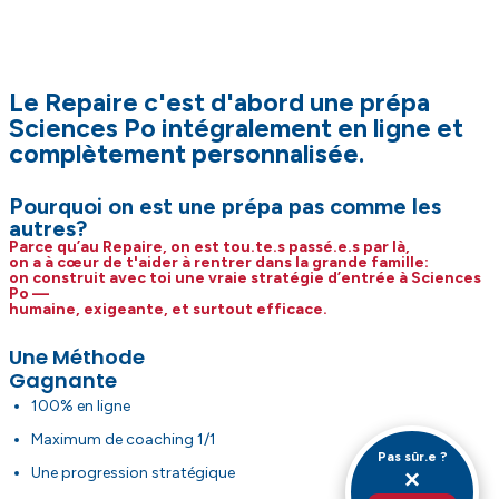
Le Repaire c'est d'abord une prépa
Sciences Po intégralement en ligne et
complètement personnalisée.
Pourquoi on est une prépa pas comme les
autres?
Parce qu’au Repaire, on est tou.te.s passé.e.s par là,
on a à cœur de t'aider à rentrer dans la grande famille:
on construit avec toi une vraie stratégie d’entrée à Sciences
Po —
humaine, exigeante, et surtout efficace.
Une Méthode
Gagnante
100% en ligne
Maximum de coaching 1/1
Pas sûr.e ?
Une progression stratégique
×