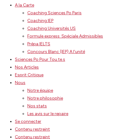
A la Carte
Coaching Sciences Po Paris
Coaching IEP
Coaching Universités US
Formule express: Spéciale Admissibles
Prépa IELTS
Concours Blanc (IEP) A l’unité
Sciences Po Pour Tou.te.s
Nos Articles
Esprit Critique
Nous
Notre équipe
Notre philosophie
Nos stats
Les avis sur le repaire
Se connecter
Contenu restreint
Contenu restreint